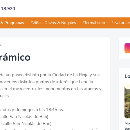
° 18.920
 & Programas
*Viñas, Olivos & Nogales
*Termalismo
* Natural
s
orámico
de un paseo distinto por la Ciudad de La Rioja y sus
Lo
onocer los distintos puntos de interés que tiene la
as en el microcentro, los monumentos en las afueras y
auces.
sábados y domingos a las 18:45 hs.
alle San Nicolás de Bari)
(calle San Nicolás de Bari)
Mix
Sa