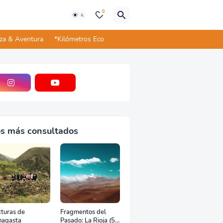
0
eza & Aventura
*Kilómetros Eco
s más consultados
turas de
Fragmentos del
nagasta
Pasado: La Rioja (5