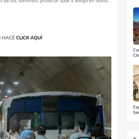
 de sol, sombrero, protector solar y abrigo en otoño,
S HACÉ
CLICK AQUÍ
Cue
Chi
Ex
Sa