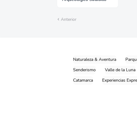
Anterior
Te
mpl
atei
Naturaleza & Aventura
Parqu
fy
Senderismo
Valle de la Luna
Catamarca
Experiencias Expr