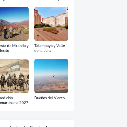
días / 4 noches)
sta de Miranda y
Talampaya y Valle
lecito
de la Luna
pedición
Dueños del Viento
nmartiniana 2027